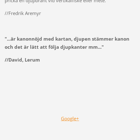
pricka en djupbrant vid vertikalfiske eller mete."
//Fredrik Aremyr
"...är kanonnöjd med kartan, djupen stämmer kanon
och det är lätt att följa djupkanter mm..."
//David, Lerum
Google+