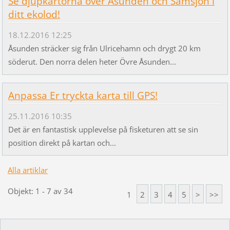
Se djupkartorna över Åsunden och Sämsjön i
ditt ekolod!
18.12.2016 12:25
Åsunden sträcker sig från Ulricehamn och drygt 20 km
söderut. Den norra delen heter Övre Åsunden...
Anpassa Er tryckta karta till GPS!
25.11.2016 10:35
Det är en fantastisk upplevelse på fisketuren att se sin
position direkt på kartan och...
Alla artiklar
Objekt: 1 - 7 av 34
1
2
3
4
5
>
>>