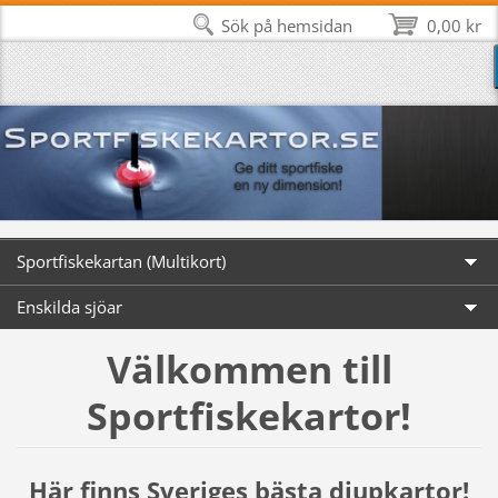
Sök på hemsidan
0,00 kr
Sportfiskekartan (Multikort)
Enskilda sjöar
Välkommen till
Sportfiskekartor!
Här finns Sveriges bästa djupkartor!