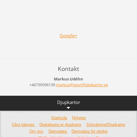
Google+
Kontakt
Markus Udéhn
+46739596139
markus@s
portfisk
ekartor.
se
Djupkartor
Startsida
Nyheter
Våra tjänster
Digitalisera er djupkarta
Sjömätning/Djupkartor
Om oss
Demodata
Demodata för plotter