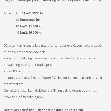
Några prisexempel på konvertering av tryckt djupkarta (ex moms):
Sjö upp till 5 km2: 7250 kr
10 km2: 8500 kr
20 km2: 11 000 kr
40 km2: 16 000 kr
Därefter kan ni beställa digitala kartor över er sjö, som levereras på
minneskort, förpackade och
klara för försäljning. Dessa minneskort kostar 275 kr/st (minsta
beställning 10 ex). Rek butikspris
är ca 800 kr.
Er karta visas också här på Sportfiskekartor.se, med en länk till valfri
återförsäljare.
Om ni så önskar kan vi sköta försäljning och leverans åt er (mot
provision på försäljningen.)
Det finns också möjlighet att ansluta er karta till