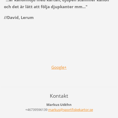
och det är lätt att följa djupkanter mm..."
//David, Lerum
Google+
Kontakt
Markus Udéhn
+46739596139
markus@s
portfisk
ekartor.
se