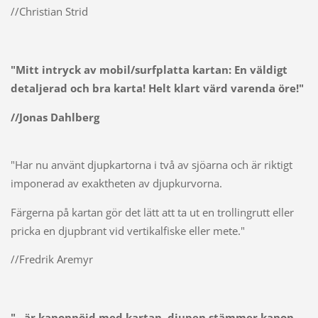
//Christian Strid
"Mitt intryck av mobil/surfplatta kartan: En väldigt
detaljerad och bra karta! Helt klart värd varenda öre!"
//Jonas Dahlberg
"Har nu använt djupkartorna i två av sjöarna och är riktigt
imponerad av exaktheten av djupkurvorna.
Färgerna på kartan gör det lätt att ta ut en trollingrutt eller
pricka en djupbrant vid vertikalfiske eller mete."
//Fredrik Aremyr
"...är kanonnöjd med kartan, djupen stämmer kanon