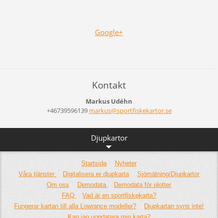
Google+
Kontakt
Markus Udéhn
+46739596139
markus@s
portfisk
ekartor.
se
Djupkartor
Startsida
Nyheter
Våra tjänster
Digitalisera er djupkarta
Sjömätning/Djupkartor
Om oss
Demodata
Demodata för plotter
FAQ
Vad är en sportfiskekarta?
Fungerar kartan till alla Lowrance modeller?
Djupkartan syns inte!
Kan jag uppdatera min karta?