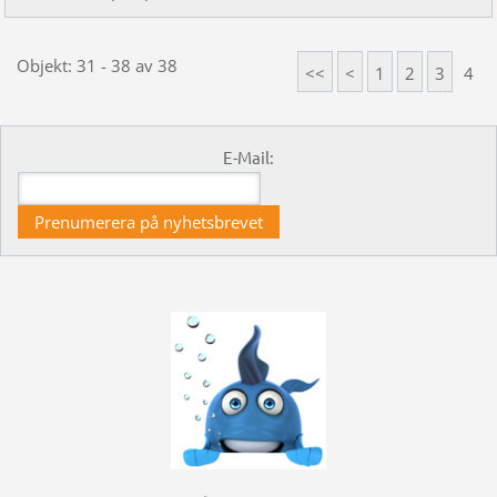
Objekt: 31 - 38 av 38
<<
<
1
2
3
4
E-Mail: